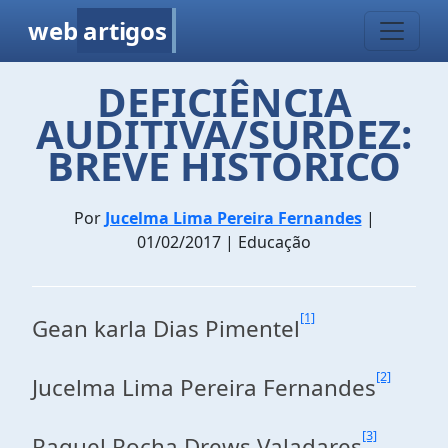
web
artigos
DEFICIÊNCIA
AUDITIVA/SURDEZ:
BREVE HISTÓRICO
Por
Jucelma Lima Pereira Fernandes
|
01/02/2017 | Educação
[1]
Gean karla Dias Pimentel
[2]
Jucelma Lima Pereira Fernandes
[3]
Raquel Rocha Drews Valadares