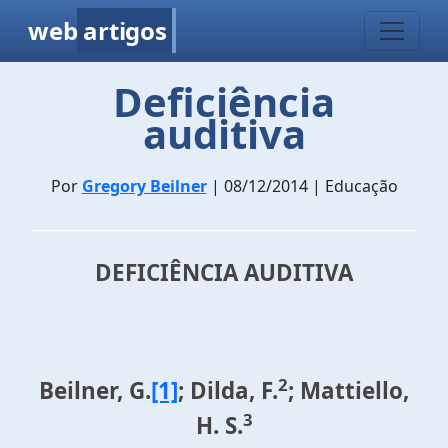
web
artigos
Deficiência
auditiva
Por
Gregory Beilner
| 08/12/2014 | Educação
DEFICIÊNCIA AUDITIVA
2
Beilner, G.
[1]
; Dilda, F.
; Mattiello,
3
H. S.