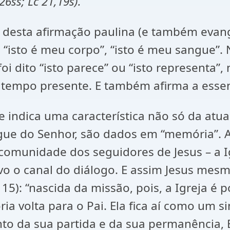
,26ss;
Lc 21,19s
).
desta afirmação paulina (e também evang
 “isto é meu corpo”, “isto é meu sangue”.
 dito “isto parece” ou “isto representa”, 
o: tempo presente. E também afirma a esse
 indica uma característica não só da at
angue do Senhor, são dados em “memória”
comunidade dos seguidores de Jesus – a I
vo o canal do diálogo. E assim Jesus mes
15): “nascida da missão, pois, a Igreja é p
ia volta para o Pai. Ela fica aí como um 
o da sua partida e da sua permanência, E