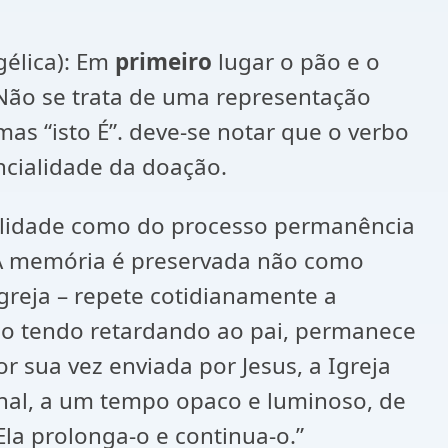
élica): Em
primeiro
lugar o pão e o
 Não se trata de uma representação
mas “isto É”. deve-se notar que o verbo
ncialidade da doação.
ualidade como do processo permanência
. A memória é preservada não como
greja – repete cotidianamente a
mo tendo retardando ao pai, permanece
or sua vez enviada por Jesus, a Igreja
sinal, a um tempo opaco e luminoso, de
la prolonga-o e continua-o.”