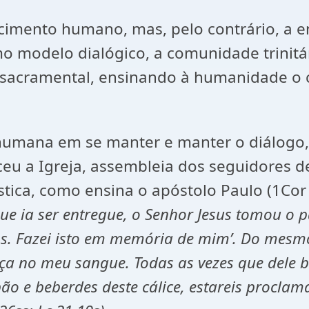
cimento humano, mas, pelo contrário, a e
modelo dialógico, a comunidade trinitári
 sacramental, ensinando à humanidade o 
humana em se manter e manter o diálogo,
u a Igreja, assembleia dos seguidores de 
ica, como ensina o apóstolo Paulo (1Cor 
e ia ser entregue, o Senhor Jesus tomou o pã
 vós. Fazei isto em memória de mim’. Do me
liança no meu sangue. Todas as vezes que del
pão e beberdes deste cálice, estareis proclam