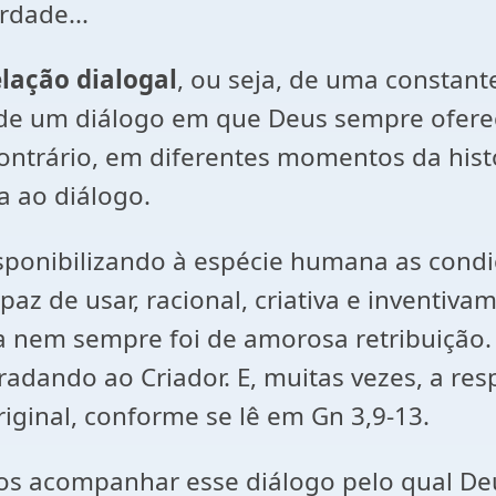
rdade...
elação dialogal
, ou seja, de uma constant
 de um diálogo em que Deus sempre ofer
ntrário, em diferentes momentos da histó
a ao diálogo.
isponibilizando à espécie humana as condi
z de usar, racional, criativa e inventiva
em sempre foi de amorosa retribuição. P
gradando ao Criador. E, muitas vezes, a r
iginal, conforme se lê em Gn 3,9-13.
os acompanhar esse diálogo pelo qual Deu