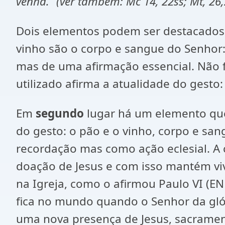
venha.”
(ver também:
Mc 14, 22ss; Mt, 26
Dois elementos podem ser destacados 
vinho são o corpo e sangue do Senhor:
mas de uma afirmação essencial. Não foi
utilizado afirma a atualidade do gest
Em
segundo
lugar há um elemento que
do gesto: o pão e o vinho, corpo e s
recordação mas como ação eclesial. A 
doação de Jesus e com isso mantém vi
na Igreja, como o afirmou Paulo VI (EN 
fica no mundo quando o Senhor da glór
uma nova presença de Jesus, sacrament