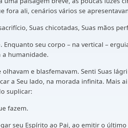
a uma paisagem breve, as poucas luzes ci
ue fora ali, cenários vários se apresentav
acrifício, Suas chicotadas, Suas mãos per
 Enquanto seu corpo – na vertical – ergui
da a humanidade.
e olhavam e blasfemavam. Senti Suas lágri
car a Seu lado, na morada infinita. Mais a
o suplicar:
que fazem.
gar seu Espírito ao Pai, ao emitir o últim