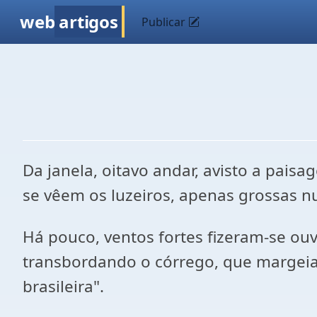
web
artigos
Publicar
Da janela, oitavo andar, avisto a pais
se vêem os luzeiros, apenas grossas n
Há pouco, ventos fortes fizeram-se ouv
transbordando o córrego, que margeia ba
brasileira".