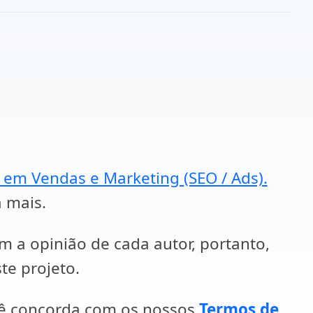
a em Vendas e Marketing (SEO / Ads).
a mais.
em a opinião de cada autor, portanto,
te projeto.
cê concorda com os nossos
Termos de