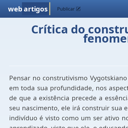
web
artigos
Publicar
Crítica do const
fenomen
Pensar no construtivismo Vygotskiano
em toda sua profundidade, nos aspecto
de que a existência precede a essênci
seu nascimento, ele irá construir sua
indivíduo é visto como um ser ativo 
aprendizado, visto que ele, o educando