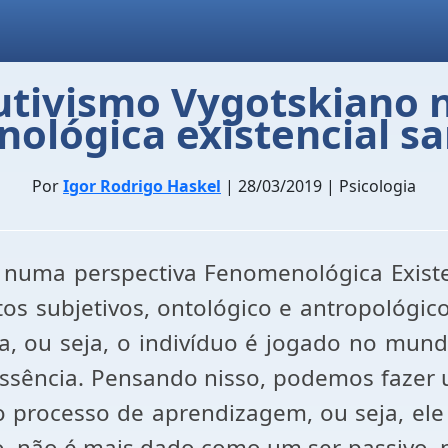
rutivismo Vygotskiano
ológica existencial sa
Por
Igor Rodrigo Haskel
| 28/03/2019 | Psicologia
 numa perspectiva Fenomenológica Existen
s subjetivos, ontológico e antropológico.
a, ou seja, o indivíduo é jogado no mund
 essência. Pensando nisso, podemos faze
no processo de aprendizagem, ou seja, el
, não é mais dado como um ser-passivo, no