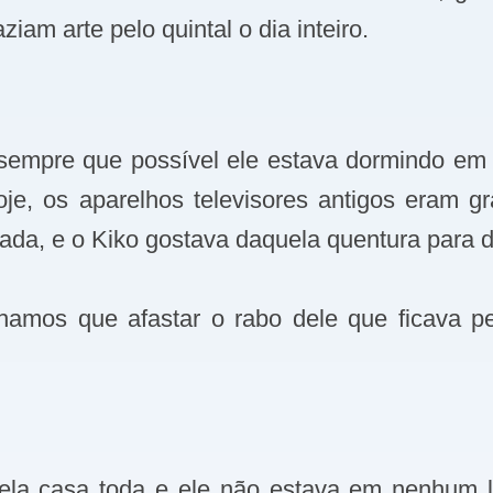
iam arte pelo quintal o dia inteiro.
 sempre que possível ele estava dormindo em
, os aparelhos televisores antigos eram gra
ada, e o Kiko gostava daquela quentura para d
nhamos que afastar o rabo dele que ficava pe
pela casa toda e ele não estava em nenhum