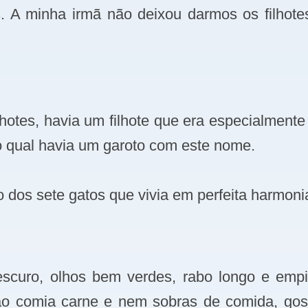
os. A minha irmã não deixou darmos os filho
ilhotes, havia um filhote que era especialment
 qual havia um garoto com este nome.
ico dos sete gatos que vivia em perfeita harm
 escuro, olhos bem verdes, rabo longo e em
ão comia carne e nem sobras de comida, gost