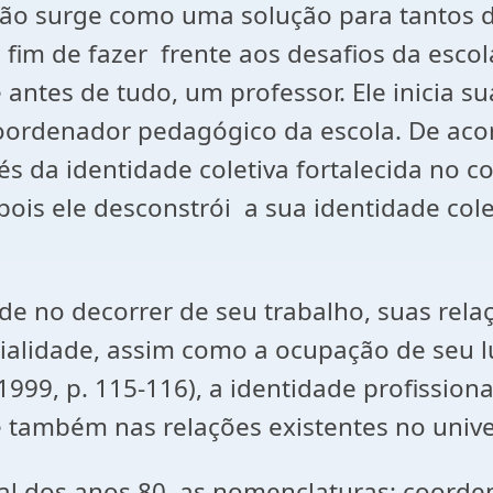
ão surge como uma solução para tantos 
fim de fazer frente aos desafios da escola
antes de tudo, um professor. Ele inicia s
oordenador pedagógico da escola. De acor
és da identidade coletiva fortalecida no 
ois ele desconstrói a sua identidade cole
ade no decorrer de seu trabalho, suas rel
orialidade, assim como a ocupação de seu 
999, p. 115-116), a identidade profissiona
 também nas relações existentes no univer
final dos anos 80, as nomenclaturas: coor