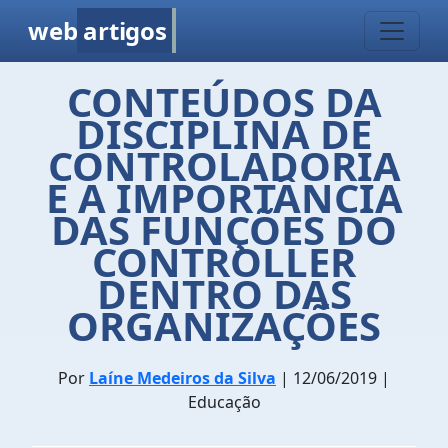
web
artigos
CONTEÚDOS DA
DISCIPLINA DE
CONTROLADORIA
E A IMPORTÂNCIA
DAS FUNÇÕES DO
CONTROLLER
DENTRO DAS
ORGANIZAÇÕES
Por
Laíne Medeiros da Silva
| 12/06/2019 |
Educação