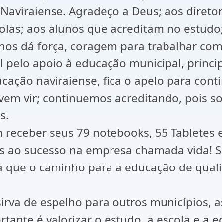
aviraiense. Agradeço a Deus; aos diretor
olas; aos alunos que acreditam no estudo
 nos dá força, coragem para trabalhar co
 pelo apoio à educação municipal, princi
ucação naviraiense, fica o apelo para con
vem vir; continuemos acreditando, pois s
s.
eceber seus 79 notebooks, 55 Tabletes e 
s ao sucesso na empresa chamada vida! S
a que o caminho para a educação de qual
irva de espelho para outros municípios, 
tante é valorizar o estudo, a escola e a 