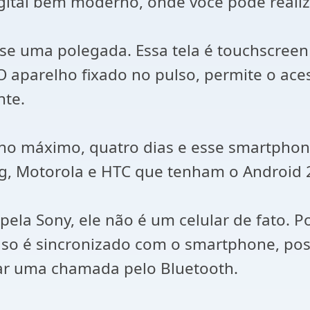
gital bem moderno, onde você pode reali
se uma polegada. Essa tela é touchscreen
 aparelho fixado no pulso, permite o acess
nte.
 no máximo, quatro dias e esse smartphon
g, Motorola e HTC que tenham o Android 2
la Sony, ele não é um celular de fato. Po
so é sincronizado com o smartphone, poss
ar uma chamada pelo Bluetooth.