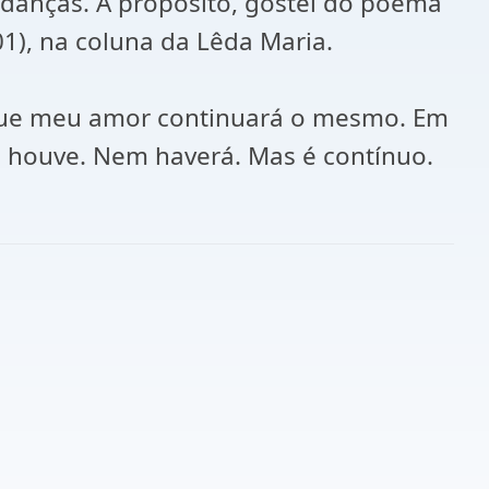
danças. A propósito, gostei do poema
01), na coluna da Lêda Maria.
 que meu amor continuará o mesmo. Em
a houve. Nem haverá. Mas é contínuo.