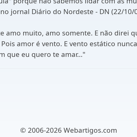
uia" porque não sabemos lidar com as mu
 no jornal Diário do Nordeste - DN (22/10/
 te amo muito, amo somente. E não direi
 Pois amor é vento. E vento estático nunc
m que eu quero te amar..."
© 2006-2026 Webartigos.com