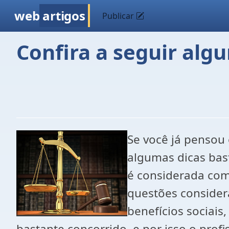
web
artigos
Publicar
Confira a seguir al
Se você já penso
algumas dicas bas
é considerada co
questões considera
benefícios sociais
bastante concorrido, e por isso o pro