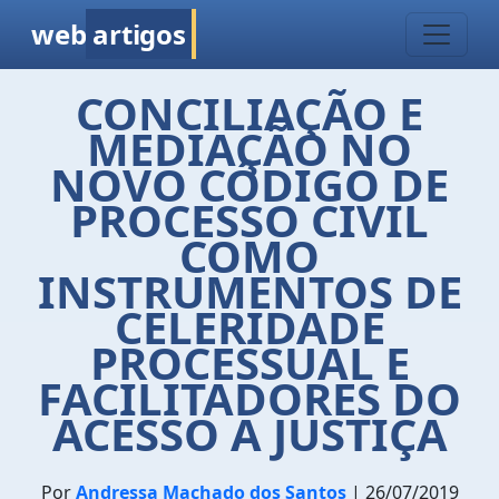
web
artigos
CONCILIAÇÃO E
MEDIAÇÃO NO
NOVO CÓDIGO DE
PROCESSO CIVIL
COMO
INSTRUMENTOS DE
CELERIDADE
PROCESSUAL E
FACILITADORES DO
ACESSO A JUSTIÇA
Por
Andressa Machado dos Santos
| 26/07/2019