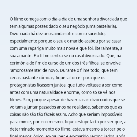
O filme começa com o dia-a-dia de uma senhora divorciada que
tem algumas posses dado o seu negócio (uma pastelaria).
Divorciada há dez anos ainda sofre com o sucedido,
especialmente porque o seu ex-marido acabou por se casar
com uma rapariga muito mais nova e que foi, literalmente, a
sua amante. E o filme centra-se no casal divorciado. Que, na
cerimónia de fim de curso de um dos três filhos, se envolve
“amorosamente” de novo. Durante o filme todo, que tem
cenas bastante cómicas, fiquei a torcer para que os
protagonistas ficassem juntos, que tudo voltasse a ser como
antes com uma naturalidade enorme, como só se vê nos
filmes. Sim, porque apesar de haver casais divorciados que se
voltam a juntar passados anos na realidade, sabemos que as
coisas não são tão fáceis assim. Acho que seriam impossíveis
para mim e, por isso mesmo, fiquei estupefacta por ver que, a
determinado momento do filme, estava mesmo a torcer pelo
final menos lógico: ex-mulher e ex-marido reconciliados, após