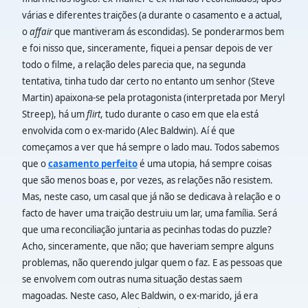
várias e diferentes traições (a durante o casamento e a actual,
o
affair
que mantiveram ás escondidas). Se ponderarmos bem
e foi nisso que, sinceramente, fiquei a pensar depois de ver
todo o filme, a relação deles parecia que, na segunda
tentativa, tinha tudo dar certo no entanto um senhor (Steve
Martin) apaixona-se pela protagonista (interpretada por Meryl
Streep), há um
flirt
, tudo durante o caso em que ela está
envolvida com o ex-marido (Alec Baldwin). Aí é que
começamos a ver que há sempre o lado mau. Todos sabemos
que o
casamento perfeito
é uma utopia, há sempre coisas
que são menos boas e, por vezes, as relações não resistem.
Mas, neste caso, um casal que já não se dedicava à relação e o
facto de haver uma traição destruiu um lar, uma família. Será
que uma reconciliação juntaria as pecinhas todas do puzzle?
Acho, sinceramente, que não; que haveriam sempre alguns
problemas, não querendo julgar quem o faz. E as pessoas que
se envolvem com outras numa situação destas saem
magoadas. Neste caso, Alec Baldwin, o ex-marido, já era