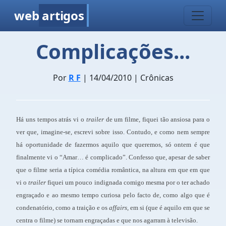
web
artigos
Complicações...
Por
R F
| 14/04/2010 | Crônicas
Há uns tempos atrás vi o
trailer
de um filme, fiquei tão ansiosa para o
ver que, imagine-se, escrevi sobre isso. Contudo, e como nem sempre
há oportunidade de fazermos aquilo que queremos, só ontem é que
finalmente vi o “Amar… é complicado”. Confesso que, apesar de saber
que o filme seria a típica comédia romântica, na altura em que em que
vi o
trailer
fiquei um pouco indignada comigo mesma por o ter achado
engraçado e ao mesmo tempo curiosa pelo facto de, como algo que é
condenatório, como a traição e os
affairs,
em si (que é aquilo em que se
centra o filme) se tornam engraçadas e que nos agarram à televisão.