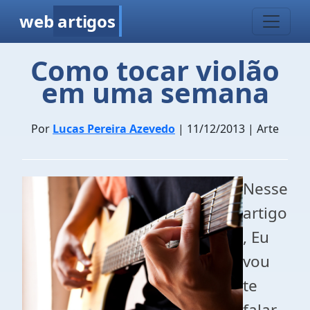
web
artigos
Como tocar violão
em uma semana
Por
Lucas Pereira Azevedo
| 11/12/2013 | Arte
Nesse
artigo
, Eu
vou
te
falar