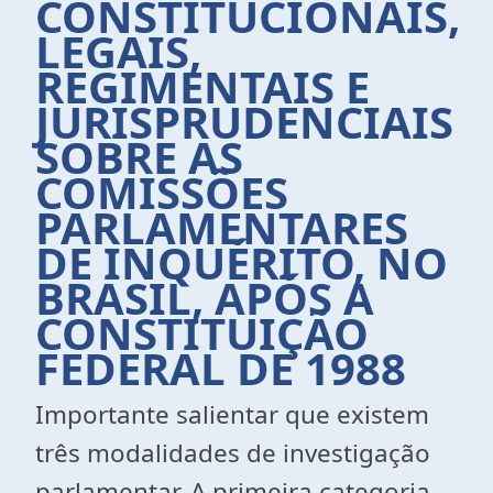
CONSTITUCIONAIS,
LEGAIS,
REGIMENTAIS E
JURISPRUDENCIAIS
SOBRE AS
COMISSÕES
PARLAMENTARES
DE INQUÉRITO, NO
BRASIL, APÓS A
CONSTITUIÇÃO
FEDERAL DE 1988
Importante salientar que existem
três modalidades de investigação
parlamentar. A primeira categoria