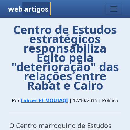
web
artigos
Centro de Estudos
estratégicos
responsabiliza
Egito pela
"deterioração" das
relações entre
Rabat e Cairo
Por
Lahcen EL MOUTAQI
| 17/10/2016 | Política
O Centro marroquino de Estudos