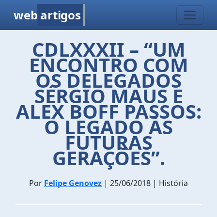
web
artigos
CDLXXXII – “UM
ENCONTRO COM
OS DELEGADOS
SÉRGIO MAUS E
ALEX BOFF PASSOS:
O LEGADO ÀS
FUTURAS
GERAÇÕES”.
Por
Felipe Genovez
| 25/06/2018 | História