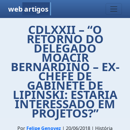
web
artigos
CDLXXII – “O
RETORNO DO
DELEGADO
MOACIR
BERNARDINO – EX-
CHEFE DE
GABINETE DE
LIPINSKI: ESTARIA
INTERESSADO EM
PROJETOS?”
Por
Felipe Genovez
| 20/06/2018 | História