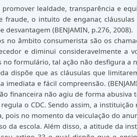
promover lealdade, transparência e equil
e fraude, o intuito de enganar, cláusula
e desvantagem (BENJAMIN, p.276, 2008).
os no âmbito consumerista são os chama
necedor e diminui consideravelmente a v
 no formulário, tal ação não desfigura a 
nda dispõe que as cláusulas que limitare
 imediata e fácil compreensão. (BENJAMIN
uição financeira não agiu de forma abusiv
 regula o CDC. Sendo assim, a instituição
ia, pois no momento da veiculação do anun
o da escola. Além disso, a atitude da ins
seu artigo 33 o qual dispõe que o ensino