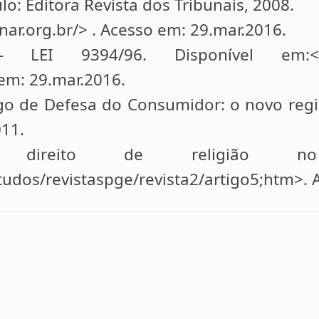
lo: Editora Revista dos Tribunais, 2008.
ar.org.br/> . Acesso em: 29.mar.2016.
I 9394/96. Disponível em:< http
em: 29.mar.2016.
o de Defesa do Consumidor: o novo regim
011.
 direito de religião no
udos/revistaspge/revista2/artigo5;htm>. 