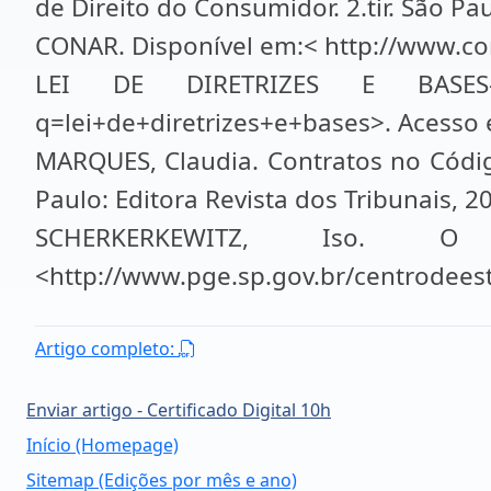
de Direito do Consumidor. 2.tir. São Pau
CONAR. Disponível em:< http://www.con
LEI DE DIRETRIZES E BASES- LE
q=lei+de+diretrizes+e+bases>. Acesso 
MARQUES, Claudia. Contratos no Códig
Paulo: Editora Revista dos Tribunais, 2
SCHERKERKEWITZ, Iso. O
<http://www.pge.sp.gov.br/centrodeest
Artigo completo:
Enviar artigo - Certificado Digital 10h
Início (Homepage)
Sitemap (Edições por mês e ano)