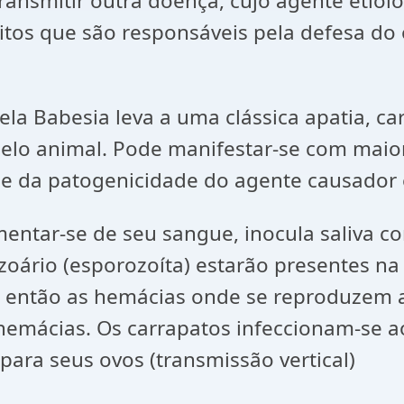
ransmitir outra doença, cujo agente etio
itos que são responsáveis pela defesa do
ela Babesia leva a uma clássica apatia, 
o pelo animal. Pode manifestar-se com ma
e da patogenicidade do agente causador e
mentar-se de seu sangue, inocula saliva c
zoário (esporozoíta) estarão presentes na 
dem então as hemácias onde se reproduze
hemácias. Os carrapatos infeccionam-se 
ara seus ovos (transmissão vertical)