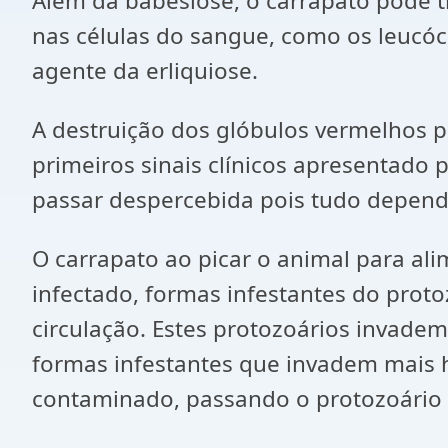
Além da babesiose, o carrapato pode t
nas células do sangue, como os leucóc
agente da erliquiose.
A destruição dos glóbulos vermelhos p
primeiros sinais clínicos apresentad
passar despercebida pois tudo depend
O carrapato ao picar o animal para ali
infectado, formas infestantes do proto
circulação. Estes protozoários inva
formas infestantes que invadem mais 
contaminado, passando o protozoário p