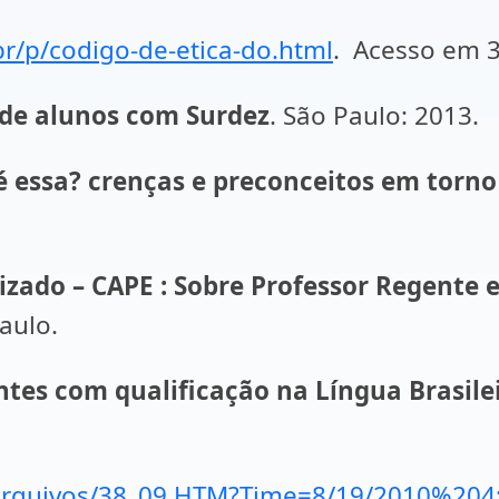
r/p/codigo-de-etica-do.html
. Acesso em 3
de alunos com Surdez
. São Paulo: 2013.
 essa? crenças e preconceitos em torno 
zado – CAPE : Sobre Professor Regente e
aulo.
tes com qualificação na Língua Brasileir
se/arquivos/38_09.HTM?Time=8/19/2010%20