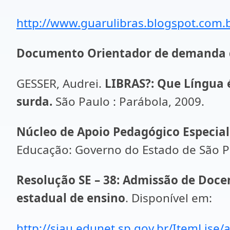
http://www.guarulibras.blogspot.com.b
Documento Orientador de demanda 
GESSER, Audrei.
LIBRAS?: Que Língua é
surda.
São Paulo : Parábola, 2009.
Núcleo de Apoio Pedagógico Especiali
Educação: Governo do Estado de São P
Resolução SE – 38: Admissão de Docen
estadual de ensino
. Disponível em:
http://siau.edunet.sp.gov.br/ItemLi