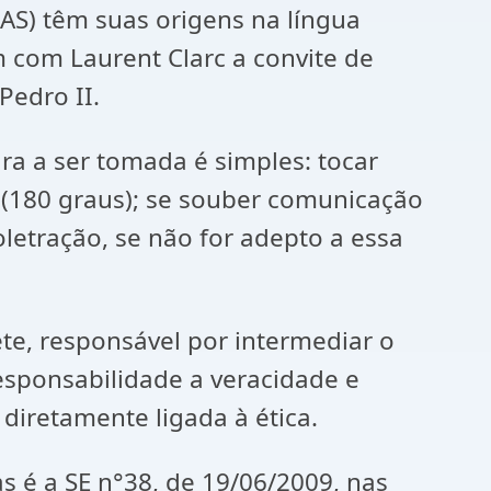
RAS) têm suas origens na língua
m com Laurent Clarc a convite de
edro II.
a a ser tomada é simples: tocar
 (180 graus); se souber comunicação
oletração, se não for adepto a essa
te, responsável por intermediar o
esponsabilidade a veracidade e
 diretamente ligada à ética.
 é a SE n°38, de 19/06/2009, nas