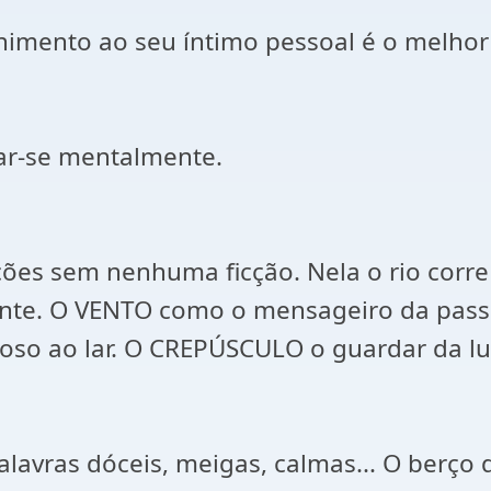
lhimento ao seu íntimo pessoal é o melh
iar-se mentalmente.
ações sem nenhuma ficção. Nela o rio co
cante. O VENTO como o mensageiro da pas
roso ao lar. O CREPÚSCULO o guardar da l
palavras dóceis, meigas, calmas... O berç