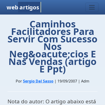
web
artigos
Caminhos
Facilitadores Para
Servir Com Sucesso
Nos
Neg&oacute;cios E
Nas Vendas (artigo
E Ppt)
Por
Sergio Dal Sasso
| 19/09/2007 | Adm
Nota do autor: O artigo abaixo está