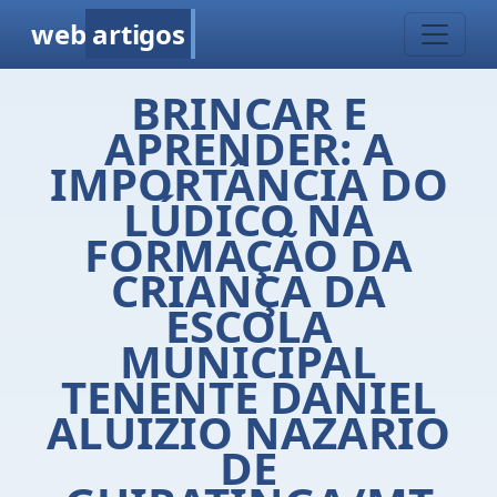
web
artigos
BRINCAR E
APRENDER: A
IMPORTÂNCIA DO
LÚDICO NA
FORMAÇÃO DA
CRIANÇA DA
ESCOLA
MUNICIPAL
TENENTE DANIEL
ALUIZIO NAZARIO
DE