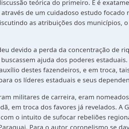
iscussão teórica do primeiro. E é exatam
, através de um cuidadoso estudo focado n
scutindo as atribuições dos municípios, o 
e deu devido a perda da concentração de r
 buscassem ajuda dos poderes estaduais. 
auxílio destes fazendeiros, e em troca, ta
para os líderes estaduais e seus dependen
eram militares de carreira, eram nomeado
dã, em troca dos favores já revelados. A 
com o intuito de sufocar rebeliões regio
Paraguai. Para o autor, coronelismo se dav