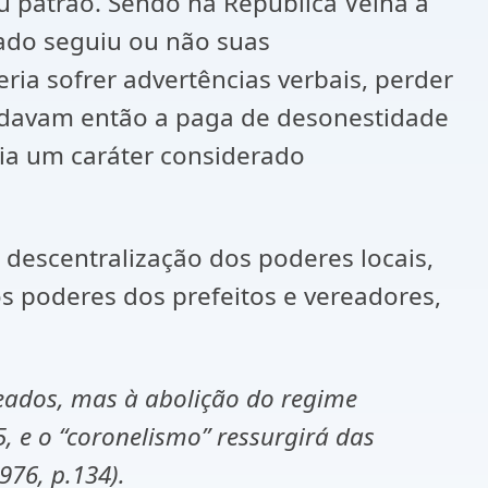
u patrão. Sendo na República Velha a
nado seguiu ou não suas
ia sofrer advertências verbais, perder
to davam então a paga de desonestidade
ia um caráter considerado
descentralização dos poderes locais,
 poderes dos prefeitos e vereadores,
meados, mas à abolição do regime
, e o “coronelismo” ressurgirá das
976, p.134).