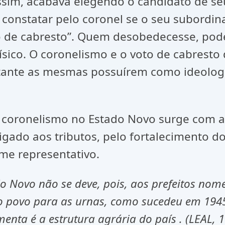
sim, acabava elegendo o candidato de se
de constatar pelo coronel se o seu subordi
 de cabresto”. Quem desobedecesse, poder
físico. O coronelismo e o voto de cabres
bstante as mesmas possuírem como ideolog
 coronelismo no Estado Novo surge com a 
do aos tributos, pelo fortalecimento dos
ime representativo.
do Novo não se deve, pois, aos prefeitos no
 o povo para as urnas, como sucedeu em 1945
enta é a estrutura agrária do país . (LEAL, 1