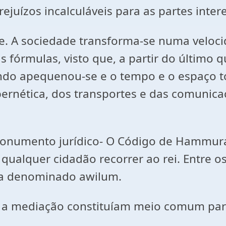
ejuízos incalculáveis para as partes inter
e. A sociedade transforma-se numa velocid
fórmulas, visto que, a partir do último q
mundo apequenou-se e o tempo e o espaço t
bernética, dos transportes e das comuni
onumento jurídico- O Código de Hammurab
 qualquer cidadão recorrer ao rei. Entre o
era denominado awilum.
e a mediação constituíam meio comum para