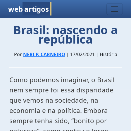
web
artigos
Brasil: nascendo a
república
Por
NERI P. CARNEIRO
| 17/02/2021 | História
Como podemos imaginar, o Brasil
nem sempre foi essa disparidade
que vemos na sociedade, na
economia e na política. Embora
sempre tenha sido, “bonito por
natureza”, como contou o Jorge