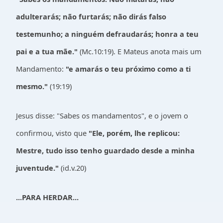
adulterarás; não furtarás; não dirás falso
testemunho; a ninguém defraudarás; honra a teu
pai e a tua mãe."
(Mc.10:19). E Mateus anota mais um
Mandamento:
"e amarás o teu próximo como a ti
mesmo."
(19:19)
Jesus disse: "Sabes os mandamentos", e o jovem o
confirmou, visto que
"Ele, porém, lhe replicou:
Mestre, tudo isso tenho guardado desde a minha
juventude."
(id.v.20)
...PARA HERDAR...