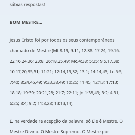
sábias respostas!
BOM MESTRE...
Jesus Cristo foi por todos os seus contemporâneos
chamado de Mestre (Mt.8:19; 9:11; 12:38: 17:24; 19:16;
22:16,24,36; 23:8; 26:18,25,49; Mc.4:38; 5:35; 9:5,17,38;
10:17,20,35,51; 11:21; 12:14,19,32; 13:1; 14:14,45; Lc.5:5;
7:40; 8:24,45,49; 9:33,38,49; 10:25; 11:45; 12:13; 17:13;
18:18; 19:39; 20:21,28; 21:7; 22:11; Jo.1:38,49; 3:2; 4:31;
6:25; 8:4; 9:2; 11:8,28; 13:13,14).
E, na verdadeira acepção da palavra, só Ele é Mestre. O
Mestre Divino. O Mestre Supremo. O Mestre por