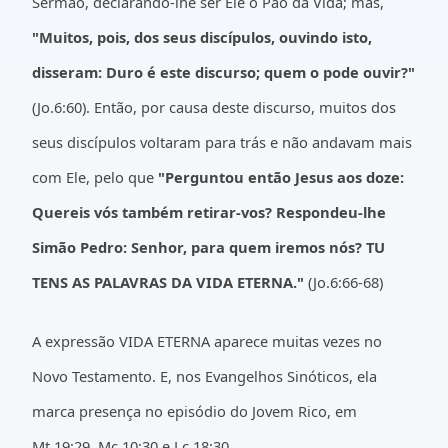
Sermão, declarando-lhe ser Ele o Pão da Vida; mas,
"Muitos, pois, dos seus discípulos, ouvindo isto,
disseram: Duro é este discurso; quem o pode ouvir?"
(Jo.6:60). Então, por causa deste discurso, muitos dos
seus discípulos voltaram para trás e não andavam mais
com Ele, pelo que
"Perguntou então Jesus aos doze:
Quereis vós também retirar-vos? Respondeu-lhe
Simão Pedro: Senhor, para quem iremos nós? TU
TENS AS PALAVRAS DA VIDA ETERNA."
(Jo.6:66-68)
A expressão VIDA ETERNA aparece muitas vezes no
Novo Testamento. E, nos Evangelhos Sinóticos, ela
marca presença no episódio do Jovem Rico, em
Mt.19:29, Mc.10:30 e Lc.18:30.