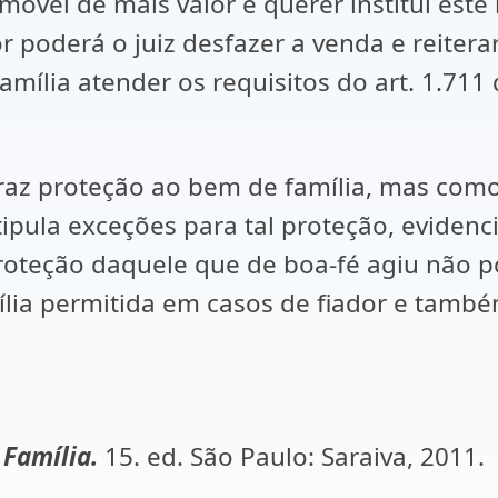
imóvel de mais valor e querer institui est
r poderá o juiz desfazer a venda e reite
amília atender os requisitos do art. 1.711
roteção ao bem de família, mas como 
pula exceções para tal proteção, evidenc
teção daquele que de boa-fé agiu não po
lia permitida em casos de fiador e tamb
 Família.
15. ed. São Paulo: Saraiva, 2011.