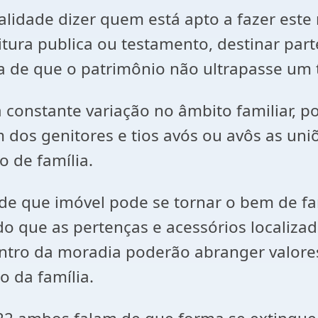
de dizer quem está apto a fazer este r
ritura publica ou testamento, destinar par
lva de que o patrimônio não ultrapasse um 
ante variação no âmbito familiar, pois
 dos genitores e tios avós ou avôs as uni
o de família.
ue imóvel pode se tornar o bem de famí
ndo que as pertenças e acessórios localiz
entro da moradia poderão abranger valores
o da família.