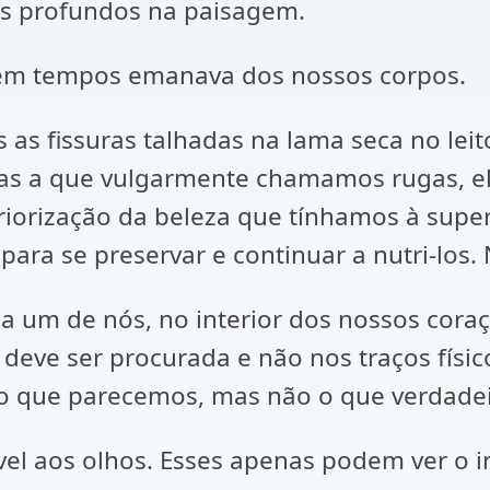
s profundos na paisagem.
em tempos emanava dos nossos corpos.
s fissuras talhadas na lama seca no leit
elas a que vulgarmente chamamos rugas, 
eriorização da beleza que tínhamos à supe
or para se preservar e continuar a nutri-l
a um de nós, no interior dos nossos coraçõ
 deve ser procurada e não nos traços fís
, o que parecemos, mas não o que verdad
ível aos olhos. Esses apenas podem ver o