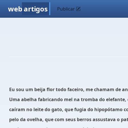
web
artigos
Publicar
Eu sou um beija flor todo faceiro, me chamam de and
Uma abelha fabricando mel na tromba do elefante, q
caíram no leite do gato, que fugia do hipopótamo c
pelo da ovelha, que com seus berros assustava o p