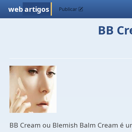
web
artigos
Publicar
BB Cr
BB Cream ou Blemish Balm Cream é um