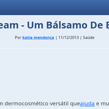
eam - Um Bálsamo De 
Por
katia mendonça
| 11/12/2013 | Saúde
 dermocosmético versátil que
ajuda
e mui