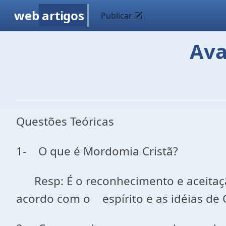
web
artigos
Publicar
Ava
Questões Teóricas
1- O que é Mordomia Cristã?
Resp: É o reconhecimento e aceitaçã
acordo com o espírito e as idéias de C