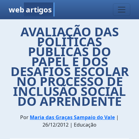
web
artigos
AVALIAÇÃO DAS
POLÍTICAS
PÚBLICAS DO
PAPEL E DOS
DESAFIOS ESCOLAR
NO PROCESSO DE
INCLUSÃO SOCIAL
DO APRENDENTE
Por
Maria das Graças Sampaio do Vale
|
26/12/2012 | Educação