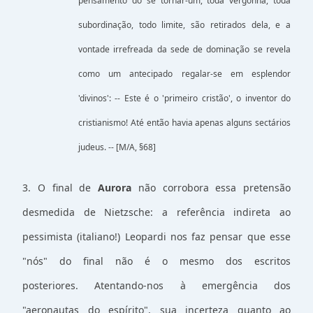
pensamento do se tornar-um, toda vergonha, toda
subordinação, todo limite, são retirados dela, e a
vontade irrefreada da sede de dominação se revela
como um antecipado regalar-se em esplendor
'divinos': -- Este é o 'primeiro cristão', o inventor do
cristianismo! Até então havia apenas alguns sectários
judeus. -- [M/A, §68]
3. O final de
Aurora
não corrobora essa pretensão
desmedida de Nietzsche: a referência indireta ao
pessimista (italiano!) Leopardi nos faz pensar que esse
"nós" do final não é o mesmo dos escritos
posteriores. Atentando-nos à emergência dos
"aeronautas do espírito", sua incerteza quanto ao