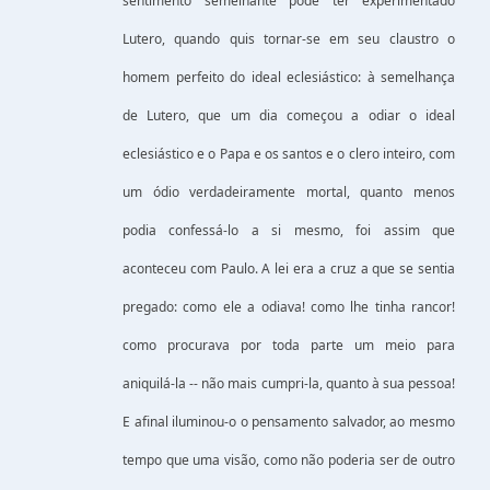
sentimento semelhante pode ter experimentado
Lutero, quando quis tornar-se em seu claustro o
homem perfeito do ideal eclesiástico: à semelhança
de Lutero, que um dia começou a odiar o ideal
eclesiástico e o Papa e os santos e o clero inteiro, com
um ódio verdadeiramente mortal, quanto menos
podia confessá-lo a si mesmo, foi assim que
aconteceu com Paulo. A lei era a cruz a que se sentia
pregado: como ele a odiava! como lhe tinha rancor!
como procurava por toda parte um meio para
aniquilá-la -- não mais cumpri-la, quanto à sua pessoa!
E afinal iluminou-o o pensamento salvador, ao mesmo
tempo que uma visão, como não poderia ser de outro