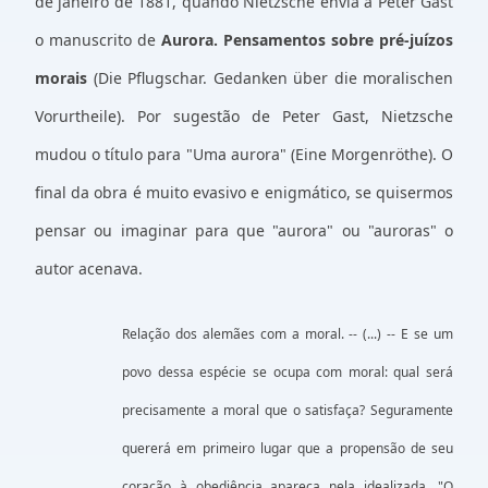
de janeiro de 1881, quando Nietzsche envia a Peter Gast
o manuscrito de
Aurora. Pensamentos sobre pré-juízos
morais
(Die Pflugschar. Gedanken über die moralischen
Vorurtheile). Por sugestão de Peter Gast, Nietzsche
mudou o título para "Uma aurora" (Eine Morgenröthe). O
final da obra é muito evasivo e enigmático, se quisermos
pensar ou imaginar para que "aurora" ou "auroras" o
autor acenava.
Relação dos alemães com a moral. -- (...) -- E se um
povo dessa espécie se ocupa com moral: qual será
precisamente a moral que o satisfaça? Seguramente
quererá em primeiro lugar que a propensão de seu
coração à obediência apareça nela idealizada. "O