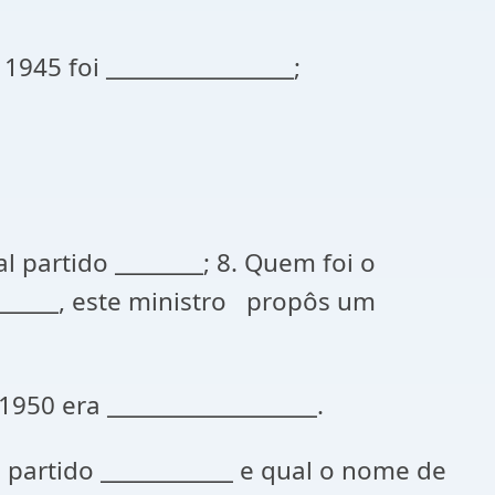
945 foi _________________;
l partido ________; 8. Quem foi o
______, este ministro propôs um
950 era ___________________.
e partido ____________ e qual o nome de