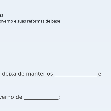
es
governo e suas reformas de base
 deixa de manter os _________________ e
verno de ______________;