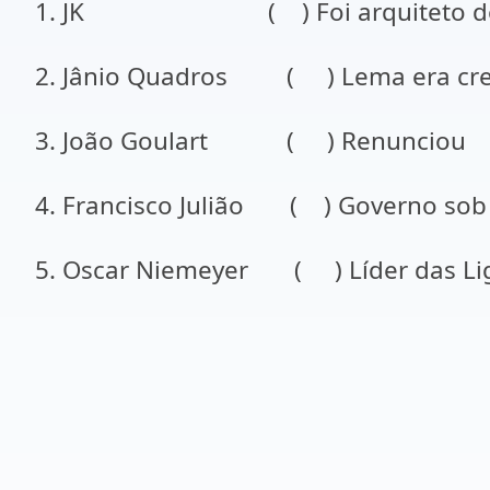
1. JK ( ) Foi arquiteto de B
2. Jânio Quadros ( ) Lema era cres
3. João Goulart ( ) Renunciou
4. Francisco Julião ( ) Governo sob
5. Oscar Niemeyer ( ) Líder das L