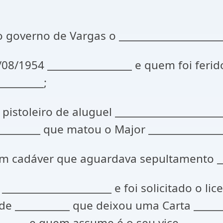
 governo de Vargas o _____________________
8/1954 _________________ e quem foi ferido
_________;
istoleiro de aluguel ____________________
________ que matou o Major _______________
um cadáver que aguardava sepultamento ___
_____________________ e foi solicitado o li
 de ___________ que deixou uma Carta _____
________ e quem assume é o seu vice ______