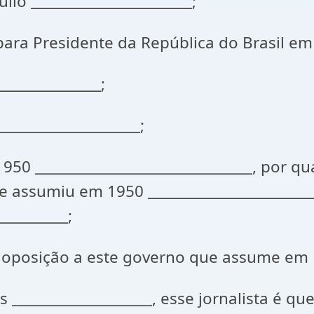
io _______________________;
ara Presidente da República do Brasil em 1
______________;
____________________;
50 _______________________________, por qua
e assumiu em 1950 _______________________
_________;
r oposição a este governo que assume em 1
 ____________________, esse jornalista é qu