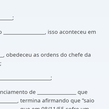
_____;
 _________________, isso aconteceu em
___, obedeceu as ordens do chefe da
;
___________________;
cenciamento de ________________ que
________, termina afirmando que “saio
__________ que em 08/11/55 sofre um