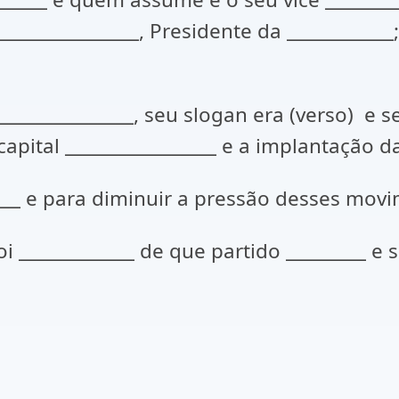
_______________, Presidente da ___________
______________, seu slogan era (verso) e 
apital _________________ e a implantação da 
_____ e para diminuir a pressão desses movim
_____________ de que partido _________ e se