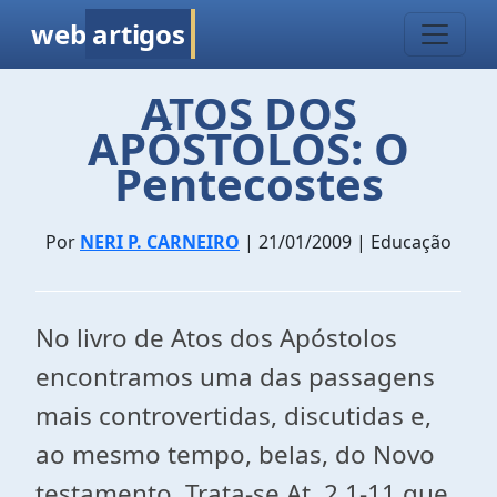
web
artigos
ATOS DOS
APÓSTOLOS: O
Pentecostes
Por
NERI P. CARNEIRO
| 21/01/2009 | Educação
No livro de Atos dos Apóstolos
encontramos uma das passagens
mais controvertidas, discutidas e,
ao mesmo tempo, belas, do Novo
testamento. Trata-se At, 2,1-11 que