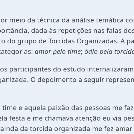
por meio da técnica da análise temática 
rtância, dada às repetições nas falas dos
to do grupo de Torcidas Organizadas. A par
categorias:
amor pelo time
;
ódio pela torcida
s participantes do estudo internalizaram
Organizada. O depoimento a seguir repres
 o time e aquela paixão das pessoas me fa
uela festa e me chamava atenção eu via pe
inda da torcida organizada me fez amar mai