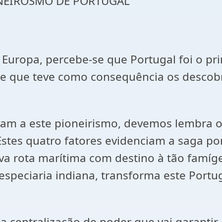
ONEIROSMO DE PORTUGAL
pa, percebe-se que Portugal foi o prim
 que teve como consequência os descobri
 este pioneirismo, devemos lembra os vár
Estes quatro fatores evidenciam a saga po
 rota marítima com destino à tão famígera
especiaria indiana, transforma este Port
ntralização de poder que vai garantir es