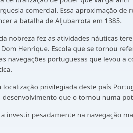
guesia comercial. Essa aproximação de rei
encer a batalha de Aljubarrota em 1385.
obreza fez as atividades náuticas tere
r Dom Henrique. Escola que se tornou ref
as navegações portuguesas que levou a co
ica.
alização privilegiada deste país Portugal
 desenvolvimento que o tornou numa pote
vestir pesadamente na navegação maríti