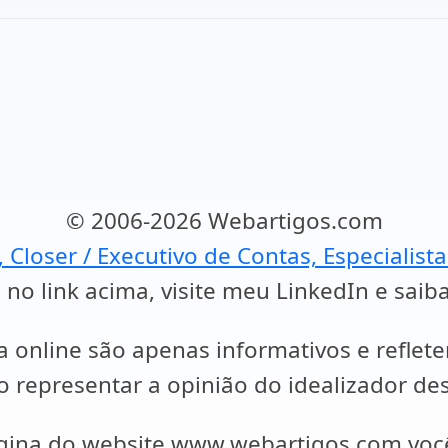
© 2006-2026 Webartigos.com
, Closer / Executivo de Contas, Especialist
 no link acima, visite meu LinkedIn e saib
a online são apenas informativos e reflet
representar a opinião do idealizador des
ágina do website www.webartigos.com vo