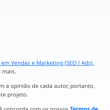
a em Vendas e Marketing (SEO / Ads).
a mais.
em a opinião de cada autor, portanto,
te projeto.
cê concorda com os nossos
Termos de