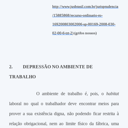
http://www.jusbrasil.com.br/jurisprudencia
/15885868/recurso-ordinario-ro-
169200803002006-sp-00169-2008-030-
02-00-6-trt-2
) (grifos nossos)
2.
DEPRESSÃO NO AMBIENTE DE
TRABALHO
O ambiente de trabalho é, pois, o
habitat
laboral no qual o trabalhador deve encontrar meios para
prover a sua existência digna, não podendo ficar restrita à
relação obrigacional, nem ao limite físico da fábrica, uma