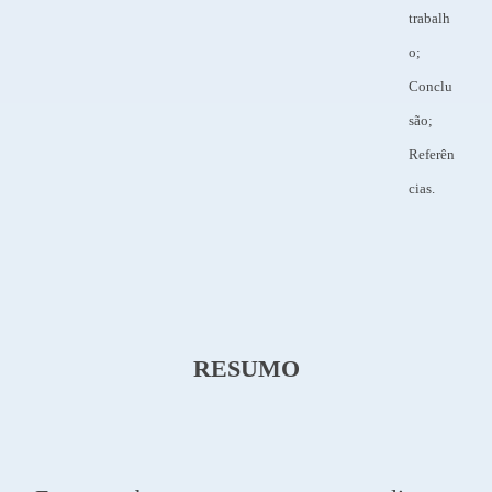
trabalh
o;
Conclu
são;
Referên
cias.
RESUMO