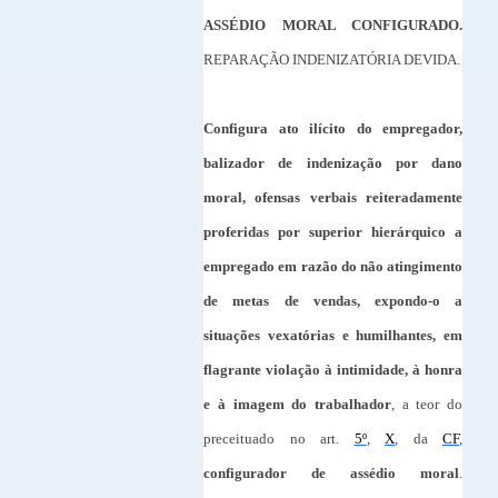
ASSÉDIO MORAL CONFIGURADO.
REPARAÇÃO INDENIZATÓRIA DEVIDA.
Configura ato ilícito do empregador,
balizador de indenização por dano
moral, ofensas verbais reiteradamente
proferidas por superior hierárquico a
empregado em razão do não atingimento
de metas de vendas, expondo-o a
situações vexatórias e humilhantes, em
flagrante violação à intimidade, à honra
e à imagem do trabalhador
, a teor do
preceituado no art.
5º
,
X
, da
CF
,
configurador de assédio moral
.