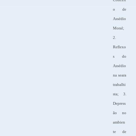
o de
Assédio
Moral;
2.
Reflexo
s do
Assédio
na seara
trabalhi
sta; 3.
Depress
ão no
ambien
te de