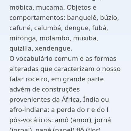
mobica, mucama. Objetos e
comportamentos: banguelê, búzio,
cafuné, calumbá, dengue, fubá,
mironga, molambo, muxiba,
quizília, xendengue.
O vocabulário comum e as formas
alteradas que caracterizam o nosso
falar roceiro, em grande parte
advém de construções
provenientes da África, Índia ou
afro-indiana: a perda do r e do l
pós-vocálicos: amô (amor), jorná
(jornal), papé (papel) flô (flor),