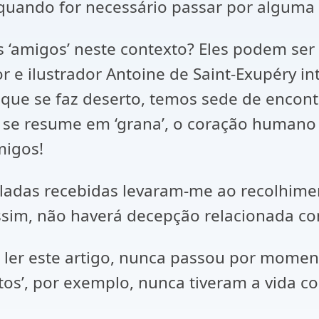
uando for necessário passar por alguma re
 ‘amigos’ neste contexto? Eles podem ser
r e ilustrador Antoine de Saint-Exupéry in
e se faz deserto, temos sede de encontr
 se resume em ‘grana’, o coração humano 
migos!
adas recebidas levaram-me ao recolhimen
ssim, não haverá decepção relacionada co
m ler este artigo, nunca passou por mome
santos’, por exemplo, nunca tiveram a vida 