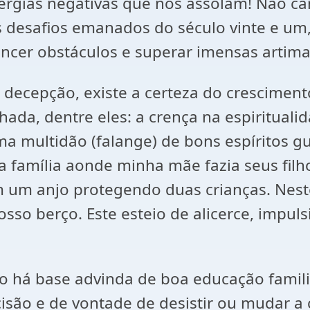
ergias negativas que nos assolam! Não ca
s desafios emanados do século vinte e um, 
encer obstáculos e superar imensas artima
decepção, existe a certeza do crescimen
hada, dentre eles: a crença na espirituali
uma multidão (falange) de bons espíritos g
 família aonde minha mãe fazia seus filh
um anjo protegendo duas crianças. Neste
osso berço. Este esteio de alicerce, impu
o há base advinda de boa educação familia
ão e de vontade de desistir ou mudar a c