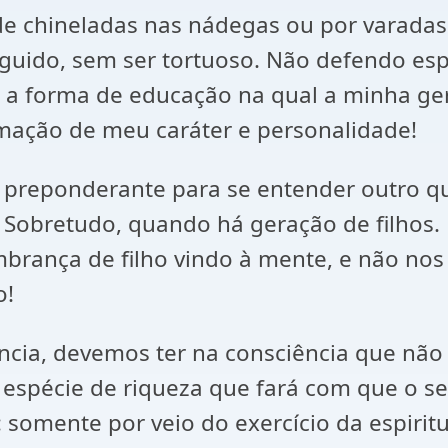
 de chineladas nas nádegas ou por varada
seguido, sem ser tortuoso. Não defendo e
 a forma de educação na qual a minha ge
mação de meu caráter e personalidade!
r preponderante para se entender outro 
os! Sobretudo, quando há geração de filho
ança de filho vindo à mente, e não nos 
o!
stência, devemos ter na consciência que n
 espécie de riqueza que fará com que o s
omente por veio do exercício da espiritua