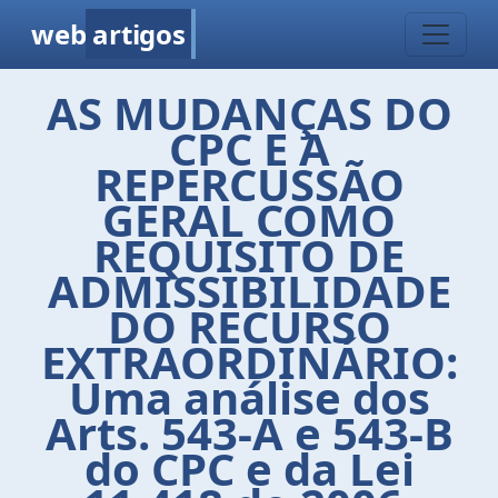
web
artigos
AS MUDANÇAS DO
CPC E A
REPERCUSSÃO
GERAL COMO
REQUISITO DE
ADMISSIBILIDADE
DO RECURSO
EXTRAORDINÁRIO:
Uma análise dos
Arts. 543-A e 543-B
do CPC e da Lei