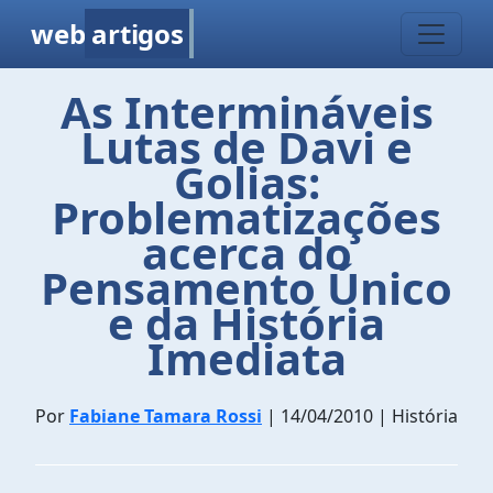
web
artigos
As Intermináveis
Lutas de Davi e
Golias:
Problematizações
acerca do
Pensamento Único
e da História
Imediata
Por
Fabiane Tamara Rossi
| 14/04/2010 | História