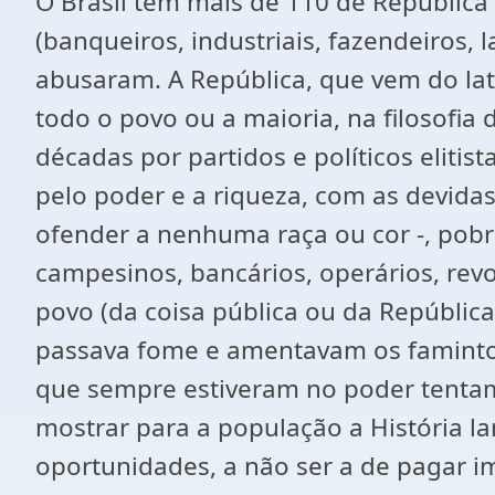
O Brasil tem mais de 110 de Repúblic
(banqueiros, industriais, fazendeiros, 
abusaram. A República, que vem do lati
todo o povo ou a maioria, na filosofia
décadas por partidos e políticos elitis
pelo poder e a riqueza, com as devida
ofender a nenhuma raça ou cor -, pobre
campesinos, bancários, operários, revo
povo (da coisa pública ou da República
passava fome e amentavam os famintos 
que sempre estiveram no poder tentam 
mostrar para a população a História l
oportunidades, a não ser a de pagar 