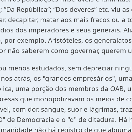
; “Da República”; “Dos deveres” etc. viu a
ar, decapitar, matar aos mais fracos ou a
dios dos imperadores e seus generais. Aliá
, por exemplo, Aristóteles, os generalato
por não saberem como governar, querem us
 – ou menos estudados, sem depreciar nin
os atrás, os "grandes empresários", uma 
tólica, uma porção dos membros da OAB, um
mpresas que monopolizavam os meios de c
vel, com dor, sangue, suor e lágrimas, tra
D" de Democracia e o "d" de ditadura. Há
humanidade não há registro de que alguma