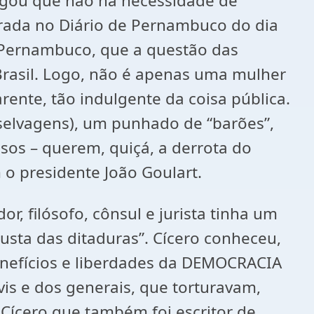
legou que não há necessidade de
trada no Diário de Pernambuco do dia
e Pernambuco, que a questão das
 Brasil. Logo, não é apenas uma mulher
ente, tão indulgente da coisa pública.
selvagens), um punhado de “barões”,
iosos – querem, quiçá, a derrota do
 o presidente João Goulart.
 filósofo, cônsul e jurista tinha um
usta das ditaduras”. Cícero conheceu,
enefícios e liberdades da DEMOCRACIA
vis e dos generais, que torturavam,
Cícero que também foi escritor de