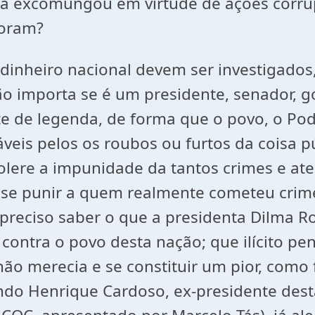
reja excomungou em virtude de ações cor
foram?
 dinheiro nacional devem ser investigado
Não importa se é um presidente, senador, 
de legenda, de forma que o povo, o Poder 
veis pelos os roubos ou furtos da coisa p
lere a impunidade da tantos crimes e aten
 se punir a quem realmente cometeu crim
preciso saber o que a presidenta Dilma R
 contra o povo desta nação; que ilícito p
ão merecia e se constituir um pior, como 
ando Henrique Cardoso, ex-presidente des