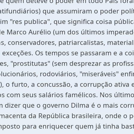
a e quem deteve o poder em todo País fo
latifundiários) que assumiram o poder polí
m "res publica", que significa coisa públi
 de Marco Aurélio (um dos últimos imperad
tas, conservadores, patriarcalistas, materi
s exceções. Os tempos se passaram e a coi
s, "prostitutas" (sem desprezar as profiss
lucionários, rodoviários, "miseráveis" enf
), o furto, a concussão, a corrupção ativ
com seus salários famélicos. Nos últimos
dizer que o governo Dilma é o mais corrup
amacenta da República brasileira, onde o 
imposto para enriquecer quem já tinha ba