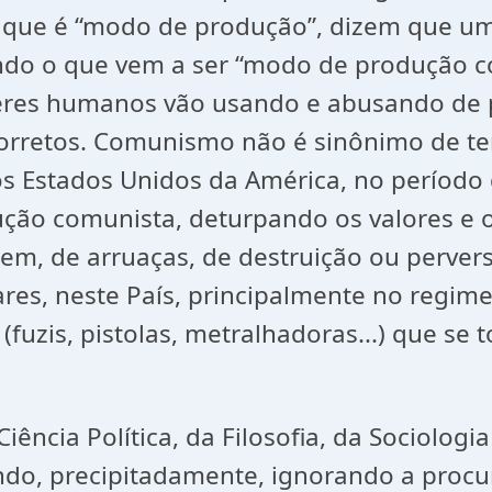
 que é “modo de produção”, dizem que u
do o que vem a ser “modo de produção c
eres humanos vão usando e abusando de p
 corretos. Comunismo não é sinônimo de t
os Estados Unidos da América, no período
ção comunista, deturpando os valores e o
m, de arruaças, de destruição ou perver
ares, neste País, principalmente no regime m
fuzis, pistolas, metralhadoras...) que se 
ncia Política, da Filosofia, da Sociologia
ndo, precipitadamente, ignorando a procur