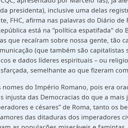
a CQC, apresentado por Marcelo Tás), já a
a presidenta), inclusive uma delas regis
te, FHC, afirma nas palavras do Diário d
epública está na "política espatifada" do
s que recaíram sobre nossa gente, tão car
municação (que também são capitalistas 
cos e dados líderes espirituais – ou relig
disfarçada, semelhante ao que fizeram com
omes do Império Romano, pois era orador,
s injusta das Democracias do que a mais j
peradores e césares” de Roma, tanto os b
lamores das ditaduras dos imperadores ci
am as populações miseráveis e famintas. 