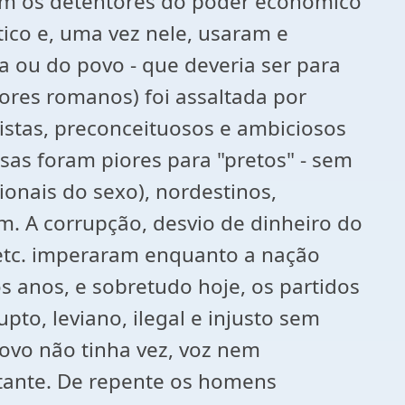
ram os detentores do poder econômico
tico e, uma vez nele, usaram e
ca ou do povo - que deveria ser para
ores romanos) foi assaltada por
alistas, preconceituosos e ambiciosos
sas foram piores para "pretos" - sem
ionais do sexo), nordestinos,
im. A corrupção, desvio de dinheiro do
a etc. imperaram enquanto a nação
 anos, e sobretudo hoje, os partidos
to, leviano, ilegal e injusto sem
povo não tinha vez, voz nem
stante. De repente os homens