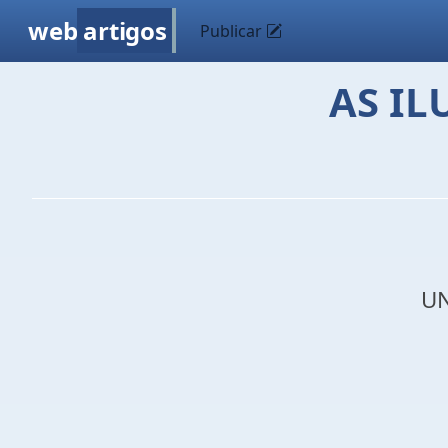
web
artigos
Publicar
AS I
UN