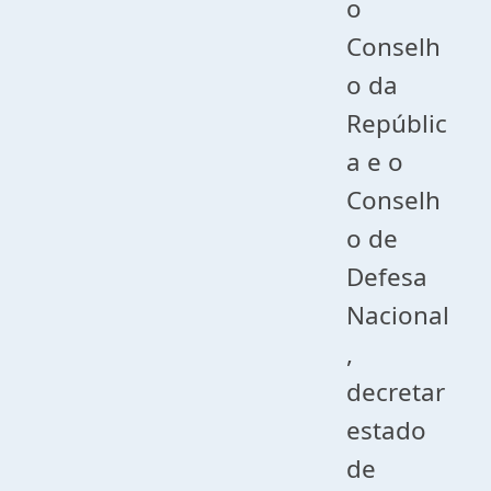
o
Conselh
o da
Repúblic
a e o
Conselh
o de
Defesa
Nacional
,
decretar
estado
de