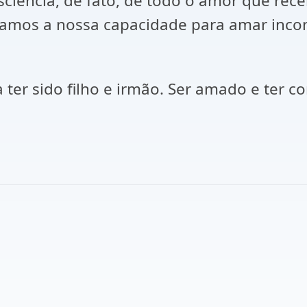
ência, de fato, de todo o amor que rece
mos a nossa capacidade para amar incond
a ter sido filho e irmão. Ser amado e ter 